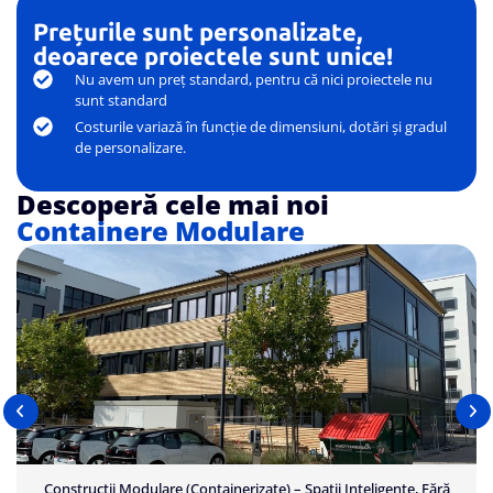
Prețurile sunt personalizate,
deoarece proiectele sunt unice!
Nu avem un preț standard, pentru că nici proiectele nu
sunt standard
Costurile variază în funcție de dimensiuni, dotări și gradul
de personalizare.
Descoperă cele mai noi
Containere Modulare
Containere Maritime – Depozitare și Transport Sigur, Standard